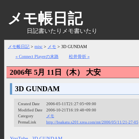
メモ帳日記
日記書いたりメモ書いたり
メモ帳日記
>
misc
>
メモ
>
3D GUNDAM
« Connect Playerの末路
松井骨折 »
2006年 5月 11日（
木
）
大安
3D GUNDAM
Created Date
2006-05-11T21:27:05+09:00
Modified Date
2006-10-21T16:19:48+09:00
Category
メモ
PermaLink
http://bsakatu.s201.xrea.com/mt/2006/05/11/21-27-05
YouTube - 3D GUNDAM