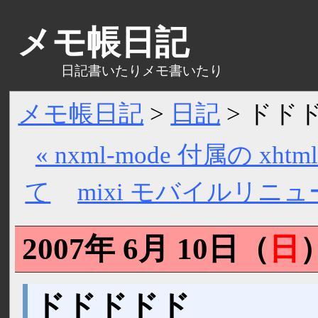
メモ帳日記
日記書いたりメモ書いたり
メモ帳日記
>
日記
>
ドド
« nxml-mode 付属の xhtml
て
mixi モバイルリニュ
2007年 6月 10日（
日
ドドドドド