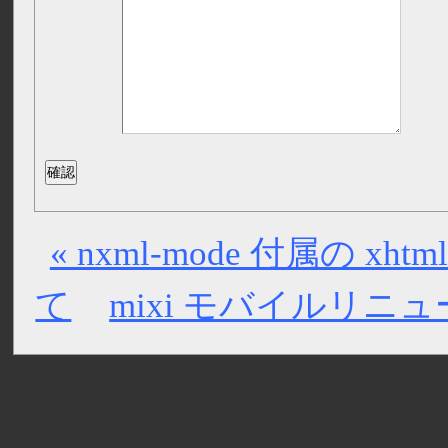
« nxml-mode 付属の xhtml
て
mixi モバイルリニュ