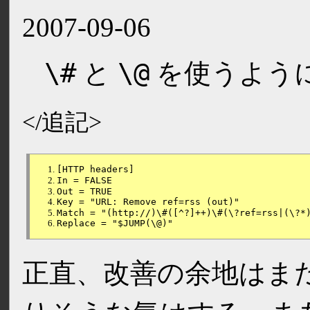
2007-09-06
\#
\@
と
を使うよう
[HTTP headers]
In = FALSE
Out = TRUE
Key = "URL: Remove ref=rss (out)"
Match = "(http://)\#([^?]++)\#(\?ref=rss|(\?*
Replace = "$JUMP(\@)"
正直、改善の余地はま