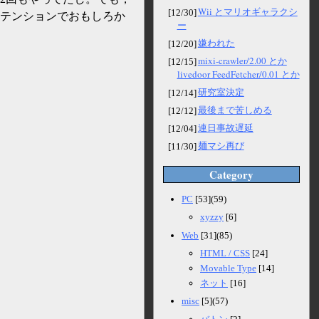
Wii とマリオギャラクシ
[12/30]
テンションでおもしろか
ー
嫌われた
[12/20]
mixi-crawler/2.00 とか
[12/15]
livedoor FeedFetcher/0.01 とか
研究室決定
[12/14]
最後まで苦しめる
[12/12]
連日事故遅延
[12/04]
麺マシ再び
[11/30]
Category
PC
[53](59)
xyzzy
[6]
Web
[31](85)
HTML / CSS
[24]
Movable Type
[14]
ネット
[16]
misc
[5](57)