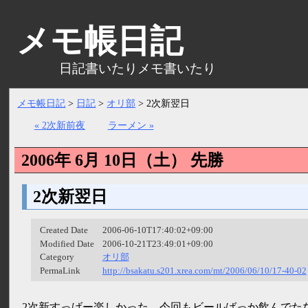
メモ帳日記
日記書いたりメモ書いたり
メモ帳日記
>
日記
>
オリ部
>
2次新翌日
« 2次新前夜
ラーメン »
2006年 6月 10日（
土
）
先勝
2次新翌日
Created Date
2006-06-10T17:40:02+09:00
Modified Date
2006-10-21T23:49:01+09:00
Category
オリ部
PermaLink
http://bsakatu.s201.xrea.com/mt/2006/06/10/17-40-02
2次新すっげー楽しかった。今回もビールばっか飲んでた