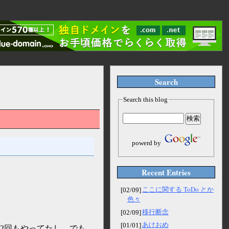
Search
Search this blog
powerd by
Recent Entries
ここに関する ToDo とか
[02/09]
色々
移行断念
[02/09]
あけおめ
[01/01]
2回もやってたし。でも，