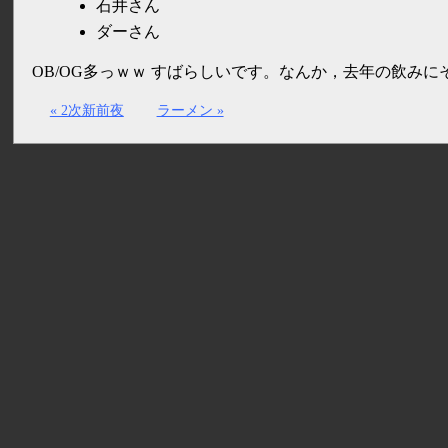
石井さん
ダーさん
OB/OG多っｗｗ すばらしいです。なんか，去年の飲み
« 2次新前夜
ラーメン »