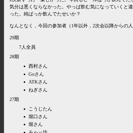
気分は悪くならなかった。やっぱ飲む気になっていくと違
った。純ばっか飲んでたせいか？
なんとなく，今回の参加者（1年以外，2次会以降からの
29期
7人全員
28期
西村さん
Goさん
ATKさん
ねぎさん
27期
こうじたん
堀口さん
堀さん
みゃっ坊