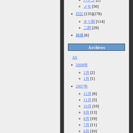
バトン
[2]
メモ
[50]
日記
[135](278)
オリ部
[114]
二郎
[29]
雑感
[6]
Archives
All
2008年
2月
[2]
1月
[1]
2007年
12月
[6]
11月
[5]
10月
[10]
9月
[13]
8月
[19]
7月
[11]
6月
[10]