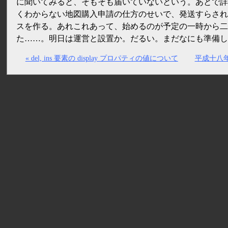
に聞いてみると、そもそも届いていないという。あとで詳
くわからない地図購入申請の仕方のせいで、発送すらされ
スを作る。あれこれあって、始めるのが予定の
一時
から二
た……。明日は運営と設置か。だるい。まだなにも準備し
« del, ins 要素の display プロパティの値について
平成十八年