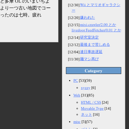
多摩 OL のいまいちよ
Wii とマリオギャラクシ
[12/30]
より一つ古い地図でコー
ー
ったのは
七時
。疲れ
嫌われた
[12/20]
mixi-crawler/2.00 とか
[12/15]
livedoor FeedFetcher/0.01 とか
研究室決定
[12/14]
最後まで苦しめる
[12/12]
連日事故遅延
[12/04]
麺マシ再び
[11/30]
Category
PC
[53](59)
xyzzy
[6]
Web
[31](85)
HTML / CSS
[24]
Movable Type
[14]
ネット
[16]
misc
[5](57)