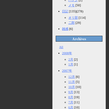
バトン
[2]
メモ
[50]
日記
[135](278)
オリ部
[114]
二郎
[29]
雑感
[6]
Archives
All
2008年
2月
[2]
1月
[1]
2007年
12月
[6]
11月
[5]
10月
[10]
9月
[13]
8月
[19]
7月
[11]
6月
[10]