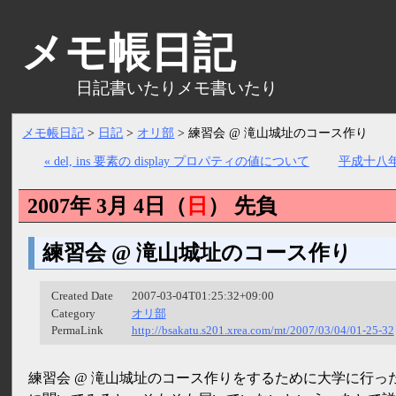
メモ帳日記
日記書いたりメモ書いたり
メモ帳日記
>
日記
>
オリ部
>
練習会 @ 滝山城址のコース作り
« del, ins 要素の display プロパティの値について
平成十八年
2007年 3月 4日（
日
）
先負
練習会 @ 滝山城址のコース作り
Created Date
2007-03-04T01:25:32+09:00
Category
オリ部
PermaLink
http://bsakatu.s201.xrea.com/mt/2007/03/04/01-25-32
練習会 @ 滝山城址のコース作りをするために大学に行