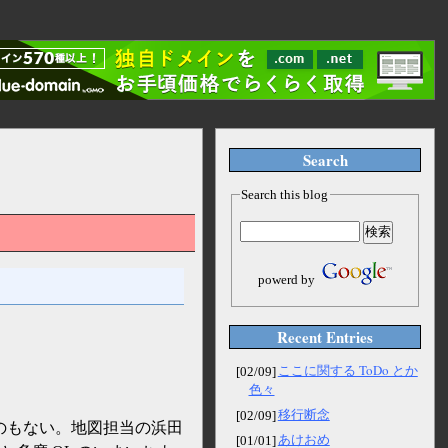
Search
Search this blog
powerd by
Recent Entries
ここに関する ToDo とか
[02/09]
色々
移行断念
[02/09]
のもない。地図担当の浜田
あけおめ
[01/01]